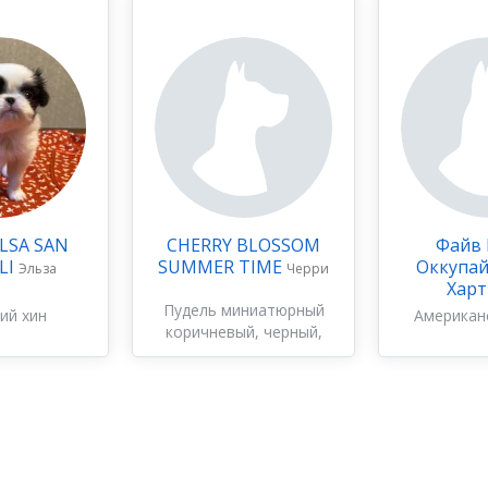
ELSA SAN
CHERRY BLOSSOM
Файв
LI
SUMMER TIME
Оккупай
Эльза
Черри
Хар
Пудель миниатюрный
ий хин
Американ
коричневый, черный,
белый