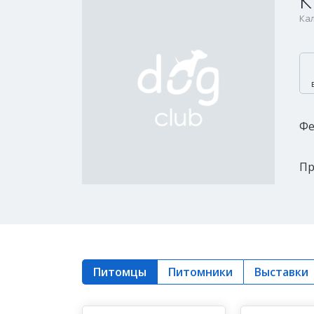
К
Кал
Фе
Пр
Питомцы
Питомники
Выставки