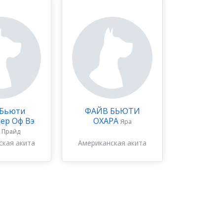
 Бьюти
ФАЙВ БЬЮТИ
ер Оф Вэ
ОХАРА
Яра
т
Прайд
ская акита
Американская акита