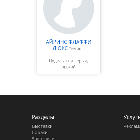
АЙРИНС ФЛАФФИ
ЛЮКС
Тимоша
Пудель той серый,
рыжий
Разделы
Услуг
Выставки
Реклам
Собаки
Заводчики