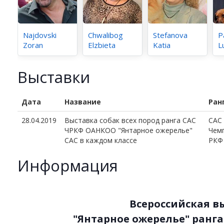
Najdovski
Chwalibog
Stefanova
P
Zoran
Elzbieta
Katia
L
Выставки
Дата
Название
Ран
28.04.2019
Выставка собак всех пород ранга САС
CAC
ЧРКФ ОАНКОО "Янтарное ожерелье"
Чем
САС в каждом классе
РКФ
Информация
Всероссийская в
"Янтарное ожерелье" ранга