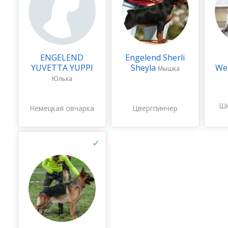
ENGELEND
Engelend Sherli
YUVETTA YUPPI
Sheyla
We
Мышка
Юлька
Шн
Немецкая овчарка
Цвергпинчер