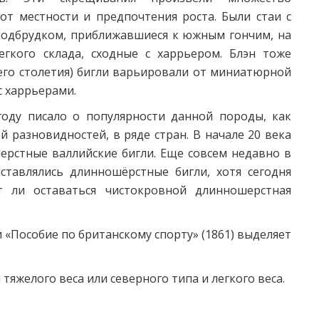
от местности и предпочтения роста. Были стаи с
подбрудком, приближавшиеся к южным гончим, на
егкого склада, сходные с харрьером. Блэн тоже
щего столетия) бигли варьировали от миниатюрной
с харрьерами.
 году писало о популярности данной породы, как
 разновидностей, в ряде стран. В начале 20 века
рстные валлийские бигли. Еще совсем недавно в
ставлялись длинношёрстные бигли, хотя сегодня
т ли оставаться чистокровной длинношерстная
 «Пособие по британскому спорту» (1861) выделяет
 тяжелого веса или северного типа и легкого веса.