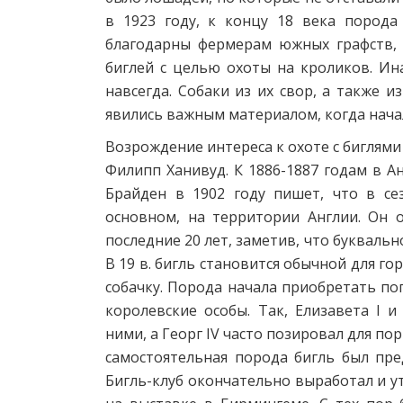
в 1923 году, к концу 18 века пород
благодарны фермерам южных графств,
биглей с целью охоты на кроликов. И
навсегда. Собаки из их свор, а также и
явились важным материалом, когда начал
Возрождение интереса к охоте с биглями 
Филипп Ханивуд. К 1886-1887 годам в Ан
Брайден в 1902 году пишет, что в сез
основном, на территории Англии. Он 
последние 20 лет, заметив, что буквально
В 19 в. бигль становится обычной для г
собачку. Порода начала приобретать по
королевские особы. Так, Елизавета I и
ними, а Георг IV часто позировал для п
самостоятельная порода бигль был пред
Бигль-клуб окончательно выработал и ут