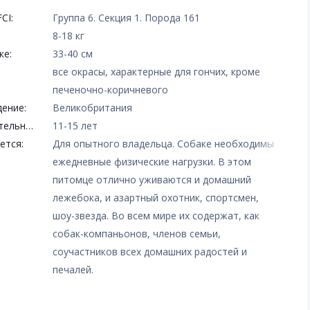
CI:
Группа 6. Секция 1. Порода 161
8-18 кг
ке:
33-40 см
все окрасы, характерные для гончих, кроме
печеночно-коричневого
ение:
Великобритания
Продолжительность жизни:
11-15 лет
ется:
Для опытного владельца. Собаке необходимы
ежедневные физические нагрузки. В этом
питомце отлично уживаются и домашний
лежебока, и азартный охотник, спортсмен,
шоу-звезда. Во всем мире их содержат, как
собак-компаньонов, членов семьи,
соучастников всех домашних радостей и
печалей.