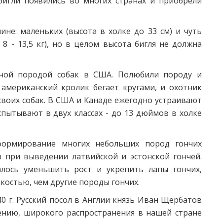
бигли появились во многих странах и приобрели
ине: маленьких (высота в холке до 33 см) и чуть
 8 - 13,5 кг), но в целом высота бигля не должна
рной породой собак в США. Полюбили породу и
 американский кролик бегает кругами, и охотник
 своих собак. В США и Канаде ежегодно устраивают
спытывают в двух классах - до 13 дюймов в холке
формирование многих небольших пород гончих
ы при выведении латвийской и эстонской гончей.
алось уменьшить рост и укрепить лапы гончих,
костью, чем другие породы гончих.
0 г. Русский посол в Англии князь Иван Щербатов
лению, широкого распространения в нашей стране