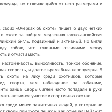
оксхаунда, но отличающийся от него размерами и
 своих «Очерках об охоте» пишет о двух четких
 в охоте за зайцем: медленная южно-английская
лийский бигль, подвижный и активный. Но бигли
ежду собою, что главными отличиями между
сть и отчасти масть.
 настойчивость, выносливость, тонкое обоняние,
как скорость, и долгое время была непопулярна. В
ть охоты на лису среди охотников, которые
вид спорта, чем наблюдение за собаками,
ты зайца. Своры биглей часто попадали в руки
мать активное участие в спортивных охотах.
ься среди менее зажиточных людей, у которых не
 от своры при охоте пешком. Как отмечал Пейджит