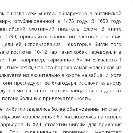
ак с названием «бигли» обнаружено в английской
айр», опубликованной в 1475 году. В 1650 году
английский охотничий писатель Блюм. В книге
, 1790) приводятся крайне интересные описания
 цели её использования. Некоторые бигли того
го костюма, 10-12 пар таких собак перевозили в
и. Так, например, карманные бигли Елизаветы I
г. Отмечается, что эта порода самая маленькая из
ользуется исключительно в охоте на зайца, и, хотя
, они преследуют её благодаря исключительному
ду, несмотря на все «петли» зайца. Голоса данных
т погоне большую привлекательность.
олетия бигли сделались более обыкновенны, их стали
образом, современные бигли сложились на основе
аррьеров. В XVIII столетии биглям для придания
ов. Эти скрещивания произвели множество