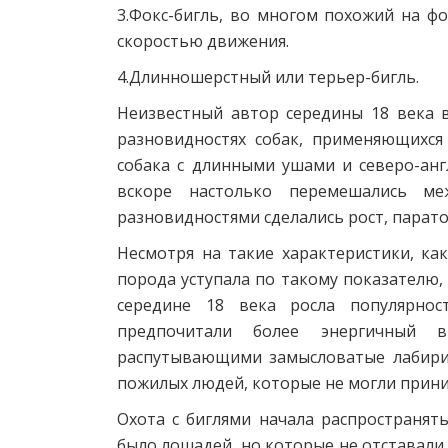
3.Фокс-бигль, во многом похожий на ф
скоростью движения.
4.Длинношерстный или терьер-бигль.
Неизвестный автор середины 18 века в
разновидностях собак, применяющихся
собака с длинными ушами и северо-анг
вскоре настолько перемешались м
разновидностями сделались рост, парато
Несмотря на такие характеристики, как
порода уступала по такому показателю, 
середине 18 века росла популярнос
предпочитали более энергичный 
распутывающими замысловатые лабирин
пожилых людей, которые не могли прини
Охота с биглями начала распространят
было лошадей, но которые не отставали