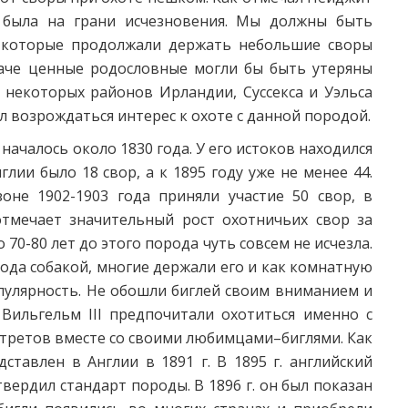
а была на грани исчезновения. Мы должны быть
 которые продолжали держать небольшие своры
наче ценные родословные могли бы быть утеряны
з некоторых районов Ирландии, Суссекса и Уэльса
 возрождаться интерес к охоте с данной породой.
началось около 1830 года. У его истоков находился
глии было 18 свор, а к 1895 году уже не менее 44.
оне 1902-1903 года приняли участие 50 свор, в
отмечает значительный рост охотничьих свор за
 70-80 лет до этого порода чуть совсем не исчезла.
орода собакой, многие держали его и как комнатную
пулярность. Не обошли биглей своим вниманием и
 Вильгельм III предпочитали охотиться именно с
ортретов вместе со своими любимцами–биглями. Как
ставлен в Англии в 1891 г. В 1895 г. английский
вердил стандарт породы. В 1896 г. он был показан