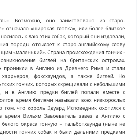
гль». Возможно, оно заимствовано из старо-
e» означало «широкая глотка», или более близкое
тносилось к лаю этих собак, который они издавали,
ания породы отсылает к старо-английскому слову
ющим «маленький». Страна происхождения гончих -
озникновения биглей на британских островах.
е проникли в Англию из Древнего Рима и стали
 харрьеров, фоксхаундов, а также биглей. Но
ьтских гончих, которых скрещивали с небольшими
и, и в Англию предки биглей попали вместе с
олгое время биглями называли всех низкорослых
о том, что король Эдуард Исповедник охотился с
е время Вильям Завоеватель завез в Англию с
белого окраса гончую – тальботхаунда (ныне не
идности гончих собак и были дальними предками