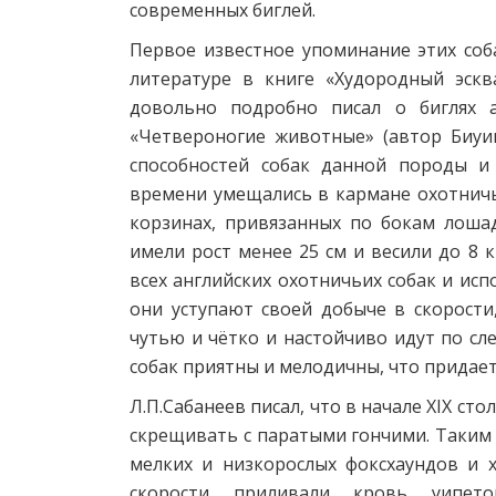
современных биглей.
Первое известное упоминание этих соб
литературе в книге «Худородный эскв
довольно подробно писал о биглях 
«Четвероногие животные» (автор Биуик
способностей собак данной породы и
времени умещались в кармане охотничье
корзинах, привязанных по бокам лошад
имели рост менее 25 см и весили до 8 к
всех английских охотничьих собак и исп
они уступают своей добыче в скорости
чутью и чётко и настойчиво идут по сле
собак приятны и мелодичны, что придае
Л.П.Сабанеев писал, что в начале XIX ст
скрещивать с паратыми гончими. Таким 
мелких и низкорослых фоксхаундов и х
скорости приливали кровь уипет