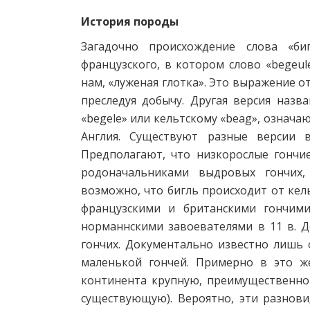
История породы
Загадочно происхождение слова «би
французского, в котором слово «begeul
нам, «луженая глотка». Это выражение о
преследуя добычу. Другая версия назв
«begele» или кельтскому «beag», означа
Англия. Существуют разные версии в
Предполагают, что низкорослые гончи
родоначальниками выдровых гончих,
возможно, что бигль происходит от кел
французскими и британскими гончим
норманнскими завоевателями в 11 в. Д
гончих. Документально известно лишь 
маленькой гончей. Примерно в это ж
континента крупную, преимущественно 
существующую). Вероятно, эти разнов