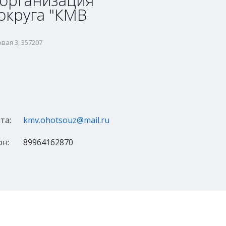
 организация
округа "КМВ
вая 3, 357207
та:
kmv.ohotsouz@mail.ru
н:
89964162870