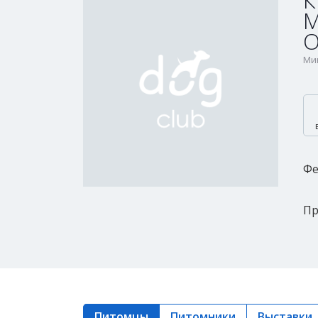
К
М
О
Мин
Фе
Пр
Питомцы
Питомники
Выставки