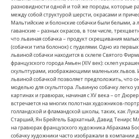
разновидности одной и той же породы, которые р
между собой структурой шерсти, окрасами и приче
Мальтийские и болонские собачки были белыми, а 
гаванские – разных окрасов, в том числе, трехцветн
что львиная собачка – продукт скрещивания малых
(собачки типа болонок) с пуделями. Одно из первы
львиной собачки находится в склепе Святого Фирм
французского города Амьен (XIV век): склеп украше
скульптурами, изображающими маленьких львов. И
львиной собачкой позволяет предположить, что о
моделью для скульптора. Львиную собачку легко у
картинах и гравюрах, начиная с XV века – от Дюрер
встречается на многих полотнах художников-порт
голландской и фламандской школы, таких, как Лука
Старший, Ян Брейгель Бархатный, Давид Тенирс М
на гравюрах французского художника Абрахама Бо
собачку художники часто изображали в компании д