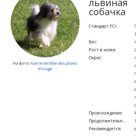
львиная
собачка
Стандарт FCI:
Вес:
Рост в холке:
Окрас:
На фото:
Ivan le terrible des pluies
d'orage
Происхождение:
Продолжительность жизни:
Рекомендуется: