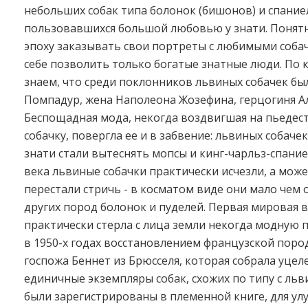
небольших собак типа болонок (бишонов) и спание
пользовавшихся большой любовью у знати. Понятно
эпоху заказывать свои портреты с любимыми соба
себе позволить только богатые знатные люди. По
знаем, что среди поклонников львиных собачек бы
Помпадур, жена Наполеона Жозефина, герцогиня А
Беспощадная мода, некогда воздвигшая на пьедес
собачку, повергла ее и в забвение: львиных собаче
знати стали вытеснять мопсы и кинг-чарльз-спаниел
века львиные собачки практически исчезли, а може
перестали стричь - в косматом виде они мало чем 
других пород болонок и пуделей. Первая мировая 
практически стерла с лица земли некогда модную 
в 1950-х годах восстановлением французской поро
госпожа Беннет из Брюсселя, которая собрала уце
единичные экземпляры собак, схожих по типу с льв
были зарегистрированы в племенной книге, для ул