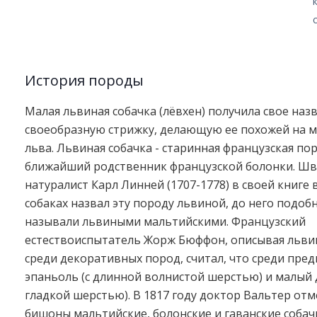
История породы
Малая львиная собачка (лёвхен) получила свое наз
своеобразную стрижку, делающую ее похожей на 
льва. Львиная собачка - старинная французская по
ближайший родственник французской болонки. Шв
натуралист Карл Линней (1707-1778) в своей книге 
собаках назвал эту породу львиной, до него подоб
называли львиными мальтийскими. Французский
естествоиспытатель Жорж Бюффон, описывая льви
среди декоративных пород, считал, что среди пре
эпаньоль (с длинной волнистой шерстью) и малый д
гладкой шерстью). В 1817 году доктор Вальтер отм
бишоны мальтийские, болонские и гаванские собач