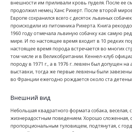
внешности им приливали кровь пуделя. После ее с
продолжил немец Ханс Рихерт. После второй миро
Европе сохранился всего с десяток львиных собаче
происходили из питомника Рихерта. Книга рекордо
1960 году отмечала львиную собачку как самую ре
мире. И по настоящее время входит в 10 редких по
настоящее время порода встречается во многих ст
том числе и в Великобритании. Кеннел-клуб офици
породу в 1971 г., а в 1976 г. левхен был допущен на
выставки, тогда же первые левхены были завезены
во Франции ежегодно рождается около ста детены
Внешний вид
Небольшая квадратного формата собака, веселая, 
жизнерадостным поведением. Хорошо сложенная, 
пропорциональным туловищем, подтянутая, с гор