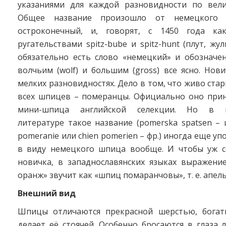
указаниями для каждой разновидности по вели
Общее название произошло от немецкого с
остроконечный, и, говорят, с 1450 года как
ругательствами spitz-bube и spitz-hunt (плут, жу­
обязательно есть слово «немецкий» и обозначен
волчьим (wolf) и большим (gross) все ясно. Нов
мелких разновидностях. Дело в том, что живо ста
всех шпицев – померанцы. Официально оно прин
мини-шпица английской селекции. Но в ки
литературе такое название (pomerska spatsen – ш
pomeranie или chien pomerien – фр.) иногда еще у
в виду немецкого шпица вообще. И чтобы уж с
новичка, в западнославянских языках выражени
оранж» звучит как «шпиц помаранчовы», т. е. апел
Внешний вид
Шпицы отличаются прекрасной шерстью, богат
делает её стоячей. Особенно бросаются в глаза