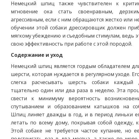
Немецкий шпиц также чувствителен к крит
мгновение ока стать своенравным, дерзки
агрессивным, если с ним обращаются жестко или н
обучении этой собаки дрессировщик должен приб
мягкому убеждению и съедобным стимулам, ведь э
свою эффективность при работе с этой породой.
Содержание и уход
Немецкий шпиц является гордым обладателем дл
шерсти, которая нуждается в регулярном уходе. Ег
слегка расчесывать шерсть собаки каждый
тщательно один или два раза в неделю. Эта про
свести к минимуму вероятность возникновен
спутыванием и образованием катышков на соб
Шпиц линяет дважды в год, и в период линьки е
летать по всему дому, покрывая собой одежду, 
Этой собаке не требуется частое купание, но е
подстригать раз в два месяца, а также по мере