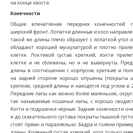
на конце хвоста.
Конечности
Общее впечатление передних конечностей: п
широкий фронт. Лопатки длинные и косо направле
такой же длины плечо образует с лопаткой угол о
обладают хорошей мускулатурой и плотно приле
клетке. Локтевой сустав крепкий, локти приле
клетке и не сближены, но и не вывернуты. Пред
длины в соотношении с корпусом, крепкие и пол
на задней стороне хорошо опушены (покрыты ш
крепкие, средней длины и находятся под углом в 2
Передние лапы как можно более маленькие, округ
так называемые кошачьи лапы, с хорошо сводис
Когти и подушечки чёрные. Задние конечности оч
и до скакательного сустава покрыты пышной густ
стоят прямо и параллельно. Бёдра и голени прим
длины. Коленный сустав крепкий, угол только ум