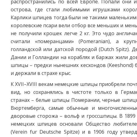
распростра­нились по всей Европе. Попали они 
острова, где стали любимыми игрушками корол
Карлики шпицев тогда были не такими маленькими,
королевские псари вели отбор все меньших и мень
не получили крошек легче 2 кг. Это чудо англич
считали «померанцами» (Pomeranian), а кру
голландской или датской породой (Dutch Spitz). Д
Дании и Голландии на кораблях и баржах жили д
шпицы – предки нынешних кесхондов (Keeshond) 
и держали в страхе крыс.
К XVII–XVIII векам немецкие шпицы приобрели по
вид, но сохранялись в чистоте только в Герма
странах – белые шпицы Померании, черные шпиц
Вюртемберга, самые обычные и много­численны
дворовые сторожа – вольф и гроссшпицы. В 1899
немецких шпицев основали Общество любителе
(Verein fur Deutsche Spitze) и в 1906 году утвер