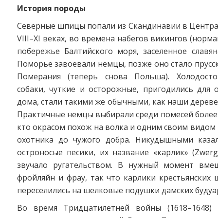
История породы
Северные шпицы попали из Скандинавии в Центра
VIII–XI веках, во времена набегов викингов (норм
побережье Балтийского моря, заселенное славян
Поморье завоевали немцы, позже оно стало прусс
Померания (теперь снова Польша). Холодосто
собаки, чуткие и осторожные, пригодились для 
дома, стали такими же обычны­ми, как наши дереве
Практичные немцы выбирали среди помесей более 
кто окрасом похож на волка и одним своим видом 
охотника до чужого добра. Никудышными каза
остроносые песики, их название «карлик» (Zwer
звучало ругательством. В нужный момент вме
фройляйн и фрау, так что карлики крестьянских
переселились на шелковые подушки дамских буду­а
Во время Тридцатилетней войны (1618–1648)