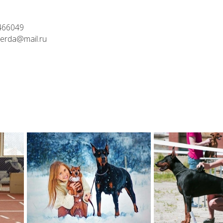
466049
erda@mail.ru