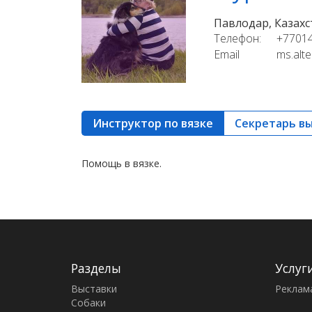
Павлодар, Казахс
Телефон:
+7701
Email
ms.alt
Инструктор по вязке
Секретарь в
Помощь в вязке.
Разделы
Услуг
Выставки
Реклам
Собаки