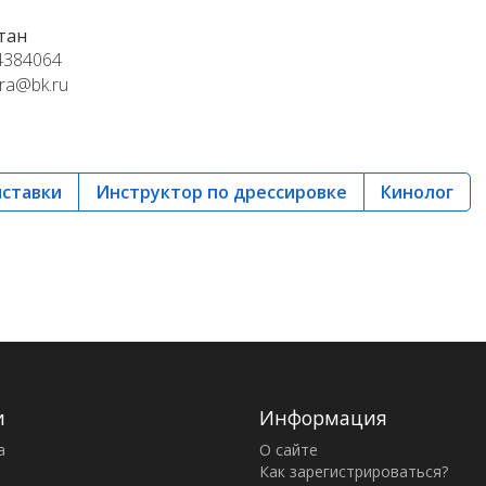
тан
4384064
era@bk.ru
ыставки
Инструктор по дрессировке
Кинолог
и
Информация
а
О сайте
Как зарегистрироваться?