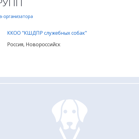
ГРУПП
а-организатора
ККОО "КШДПР служебных собак"
:
Россия, Новороссийск