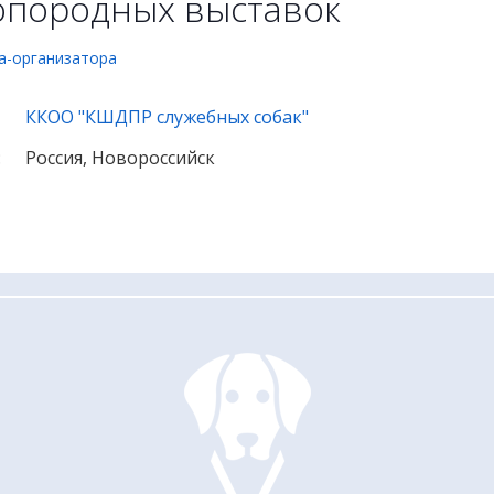
опородных выставок
а-организатора
ККОО "КШДПР служебных собак"
:
Россия, Новороссийск