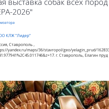
я выставка собак всех пород 
РА-2026"
низатора
ОО КЛЖ "Лидер"
ссия, Ставрополь ,
tps://yandex.ru/maps/36/stavropol/geo/yelagin_prud/16283
=41.977941%2C45.011746&z=17. г. Ставрополь, Елагин пруд