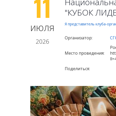
11
Национальна
"КУБОК ЛИДЕ
июля
Я представитель клуба-орга
Организатор:
СГ
2026
Ро
Место проведения:
ht
ll
Поделиться: