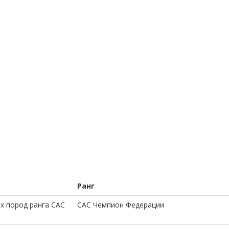
Ранг
х пород ранга САС
CAC Чемпион Федерации