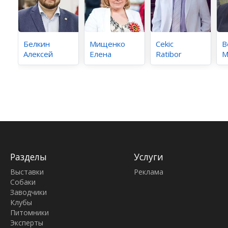
Белкин
Мищенко
Cekic
В
Алексей
Елена
Ratibor
М
Разделы
Услуги
Выставки
Реклама
Собаки
Заводчики
Клубы
Питомники
Эксперты