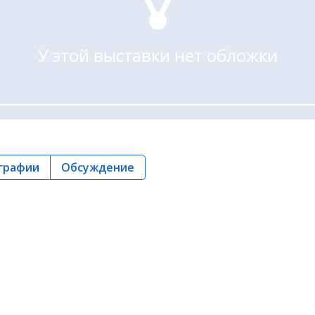
У этой выставки нет обложки
графии
Обсуждение