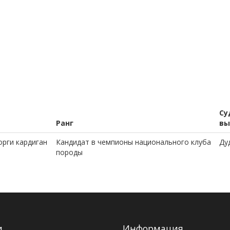
Су
Ранг
вы
рги кардиган
Кандидат в чемпионы национального клуба
Ду
породы
и
Информация