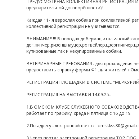
ПРЕДУСМОТРЕНА КОЛЛЕКТИВНАЯ РЕГИСТРАЦИЯ И 
предварительной договорённости)!
Каждая 11- я взрослая собака при коллективной ре
коллективной регистрации не учитываются.
ВНИМАНИЕ !!! В породах доберман,итальянский кан
дог,пинчер,ризеншнауцер,ротвейлер,цвергпинчер,цв
купированные,так и некупированные собаки.
ВЕТЕРИНАРНЫЕ ТРЕБОВАНИЯ : для прохождения вет
предоставить справку формы Ф1 ,для жителей г.Ом
РЕГИСТРАЦИЯ ПЛОЩАДКИ В СИСТЕМЕ "МЕРКУРИЙ": 
РЕГИСТРАЦИЯ НА ВЫСТАВКИ 14.09.25.:
1.В ОМСКОМ КЛУБЕ СЛУЖЕБНОГО СОБАКОВОДСТВА по 
работает по графику: среда и пятница с 16 до 19.
2.По адресу электронной почты : omskkss80@gmail.c
3.Через портал электронной регистрации TOP DOG.