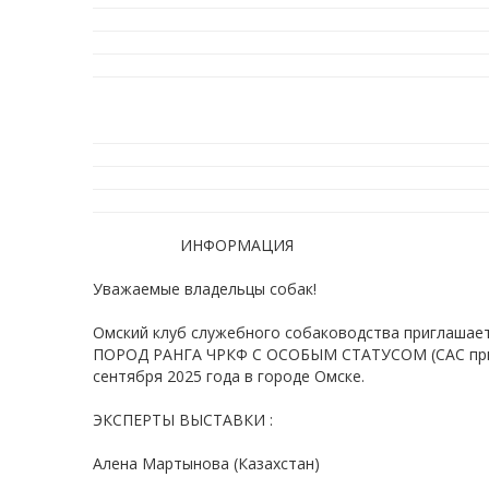
ИНФОРМАЦИЯ
Уважаемые владельцы собак!
Омский клуб служебного собаководства приглаша
ПОРОД РАНГА ЧРКФ С ОСОБЫМ СТАТУСОМ (САС прис
сентября 2025 года в городе Омске.
ЭКСПЕРТЫ ВЫСТАВКИ :
Алена Мартынова (Казахстан)