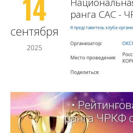
14
Национальная
ранга САС - Ч
сентября
Я представитель клуба-орган
Организатор:
ОКС
2025
Росс
Место проведения:
КОР
Поделиться: