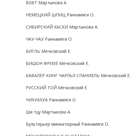
ВХВТ Мартынова А
НЕМЕЦКИЙ ШПИЦ Раннамяги О.
СИБИРСКИЙ ХАСКИ Мартынова А.
ЧАУ-ЧАУ Раннамяги О.
БИГЛЬ Мечковский Е.
БИШОН ФРИЗЕ Мечковский Е.
КАВАЛЕР КИНГ ЧАРЛЬЗ СПАНИЕЛЬ Мечковский Е.
РУССКИЙ ТОЙ Мечковский Е.
ЧИХУАХУА Раннамяги О.
Ши тцу Мартынова А.
Бультерьер миниатюрный Раннамяги О.