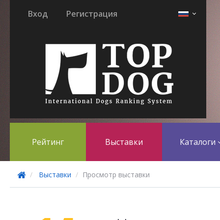
Вход
Регистрация
Рейтинг
Выставки
Каталоги
Выставки
Просмотр выставки