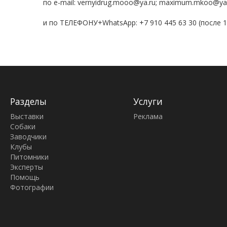
по e-mail: vernyidrug.mooo@ya.ru; maximum.mkoo@ya
и по ТЕЛЕФОНУ+WhatsApp: +7 910 445 63 30 (после 16
Разделы
Услуги
Выставки
Реклама
Собаки
Заводчики
Клубы
Питомники
Эксперты
Помощь
Фотографии