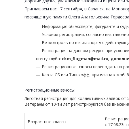
Дорогие друзья, уважаемые заводчики и ценители
Приглашаем вас 17 сентября, в Саранск, на Монопо
посвященную памяти Олега Анатольевича Гордеева
Информация об эксперте, фигуранте и судь
Условия регистрации, согласно выставоч
Ветконтроль по вет.паспорту с действующи
Регистрация на данном ресурсе при услови
почту клуба:
ckm_flagman@mail.ru, дополни
Регистрационные взносы переводить на ра
Карта СБ или Тинькофф, привязана к моб. 8
Регистрационные взносы:
Льготная регистрация для коллективных заявок от 5
Ветераны от 10-ти лет регистрируются без внесени
Регистраци
Возрастные классы
с 17.08.23г 