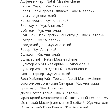
Аффенпинчер - Natali Masalevichene
Бассет-Хаунд - Жук Анатолий
Белая Швейцарская Овчарка - Жук Анатолий
Бигль - Жук Анатолий
Бишон Фризе - Жук Анатолий
Бладхаунд - Жук Анатолий
Бобтейл - Жук Анатолий
Большой Швейцарский Зенненхунд - Жук Анатолий
Босерон - Жук Анатолий
Бордоский Дог - Жук Анатолий
Бриар - Жук Анатолий
Бульдог - Жук Анатолий
Бульмастиф - Natali Masalevichene
Бультерьер Миниатюрный - Соловьева И.
Бультерьер Стандартный - Соловьева И.
Вельш Терьер - Жук Анатолий
Вест Хайленд Уайт Терьер - Natali Masalevichene
Восточноевропейская Овчарка - Жук Анатолий
Грейхаунд - Жук Анатолий
Джек Рассел Терье - Жук Анатолий
Ирландский Мягкошерстный Пшеничный Терьер - Жу
Испанский Мастиф /не менее 5 собак/ - Жук Анатол
Итальянский Кане Корсо - Жук Анатолий