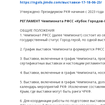
https://ngols.jimdo.com/выставки-17-18-06-23/
Утверждено Президиумом РКФ начиная с 2023 года
РЕГЛАМЕНТ Чемпионата РФСС «Кубок Городов-
ОБЩИЕ ПОЛОЖЕНИЯ
1. Чемпионат РФСС (далее Чемпионат) состоит из с
государственный статус Город-герой, по одной выст
2. График выставок Чемпионата формируется РФСС 
3. Выставки, включенные в график Чемпионата, пр
сертификатных выставках и настоящим регламенто
4. Выставки, включенные в график Чемпионата, нос
5. Выставки, включенные в график Чемпионата, до
календарь мероприятий РКФ. Исключение составля
Крым, где выставки могут быть ранга ЧРКФ.
6. Для координации работы по подготовке выставо