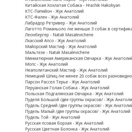
Китайская Хохлатая Собака - Hrachik Hakobyan
КТС-Папийон - Жук Анатолий
КТС-Фален - Жук Анатолий
Лабрадор Ретривер - Жук Анатолий
Лаготто Романьоло /не меньше 3 собак в сертифика
Леонбергер - Natali Masalevichene
Лхасский Апсо - Жук Анатолий
Майорский Мастиф - Жук Анатолий
Мальтезе - Natali Masalevichene
Миниатюрная Американская Овчарка - Жук Анатоли
Мопс - Жук Анатолий
Неаполитанский Мастиф - Жук Анатолий
Немецкий Шпиц /не менее 20 собак всех разновидност
Парсон Рассел Терье - Жук Анатолий
Перуанская Голая Собака - Жук Анатолий
Польская Подгалянская Овчарка - Жук Анатолий
Пуделя Большой /две группы окрасов/ - Жук Анатол
Пудель Средний /две группы окрасов/ - Жук Анатоли
Пудель Малый /две группы окрасов/ - Жук Анатолий
Пудель Той - Жук Анатолий
Русская псовая борзая - Жук Анатолий
Русская Цветная Болонка - Жук Анатолий