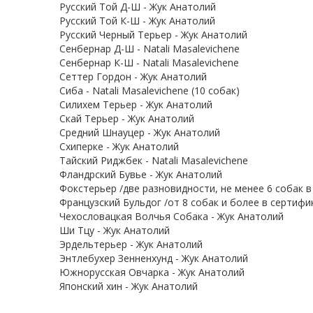
Русский Той Д-Ш - Жук Анатолий
Русский Той К-Ш - Жук Анатолий
Русский Черный Терьер - Жук Анатолий
Сенбернар Д-Ш - Natali Masalevichene
Сенбернар К-Ш - Natali Masalevichene
Сеттер Гордон - Жук Анатолий
Сиба - Natali Masalevichene (10 собак)
Силихем Терьер - Жук Анатолий
Скай Терьер - Жук Анатолий
Средний Шнауцер - Жук Анатолий
Схиперке - Жук Анатолий
Тайский Риджбек - Natali Masalevichene
Фландрский Бувье - Жук Анатолий
Фокстерьер /две разновидности, не менее 6 собак в
Французский Бульдог /от 8 собак и более в сертифи
Чехословацкая Волчья Собака - Жук Анатолий
Ши Тцу - Жук Анатолий
Эрдельтерьер - Жук Анатолий
Энтлебухер Зенненхунд - Жук Анатолий
Южнорусская Овчарка - Жук Анатолий
Японский хин - Жук Анатолий