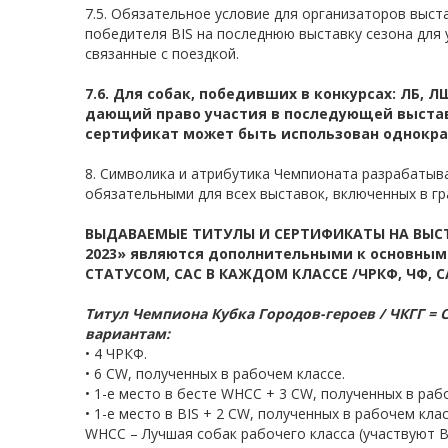
7.5. Обязательное условие для организаторов выс
победителя BIS на последнюю выставку сезона для у
связанные с поездкой.
7.6. Для собак, победивших в конкурсах: ЛБ,
дающий право участия в последующей выстав
сертификат может быть использован однокра
8. Символика и атрибутика Чемпионата разрабаты
обязательными для всех выставок, включенных в г
ВЫДАВАЕМЫЕ ТИТУЛЫ И СЕРТИФИКАТЫ НА ВЫСТ
2023» являются дополнительными к основным
СТАТУСОМ, САС В КАЖДОМ КЛАССЕ /ЧРКФ, ЧФ, САС
Титул Чемпиона Кубка Городов-героев / ЧКГГ = 
вариантам:
• 4 ЧРКФ.
• 6 CW, полученных в рабочем классе.
• 1-е место в бесте WHCC + 3 CW, полученных в раб
• 1-е место в BIS + 2 CW, полученных в рабочем клас
WHCC – Лучшая собак рабочего класса (участвуют