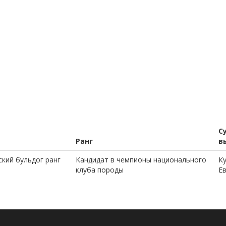
С
Ранг
в
кий бульдог ранг
Кандидат в чемпионы национального
К
клуба породы
Е