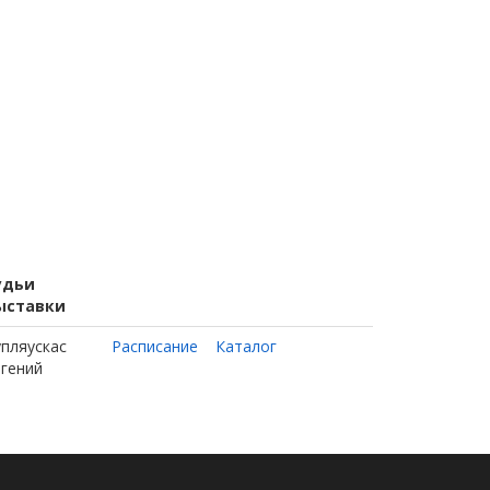
удьи
ыставки
упляускас
Расписание
Каталог
вгений