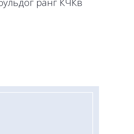
бульдог ранг КЧКв