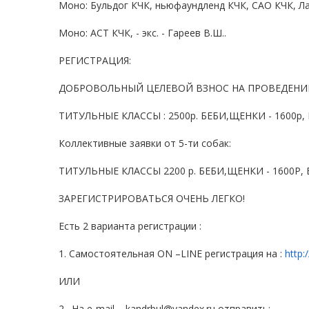
Моно: Бульдог КЧК, ньюфаундленд КЧК, САО КЧК, Лаб
Моно: АСТ КЧК, - экс. - Гареев В.Ш..
РЕГИСТРАЦИЯ:
ДОБРОВОЛЬНЫЙ ЦЕЛЕВОЙ ВЗНОС НА ПРОВЕДЕНИ
ТИТУЛЬНЫЕ КЛАССЫ : 2500р. БЕБИ,ЩЕНКИ - 1600р, 
Коллективные заявки от 5-ти собак:
ТИТУЛЬНЫЕ КЛАССЫ 2200 р. БЕБИ,ЩЕНКИ - 1600Р, В
ЗАРЕГИСТРИРОВАТЬСЯ ОЧЕНЬ ЛЕГКО!
Есть 2 варианта регистрации :
1. Самостоятельная ON –LINE регистрация на :
http:
ИЛИ
2 . На e-mail – kandrbul@yandex.ru
отправить: