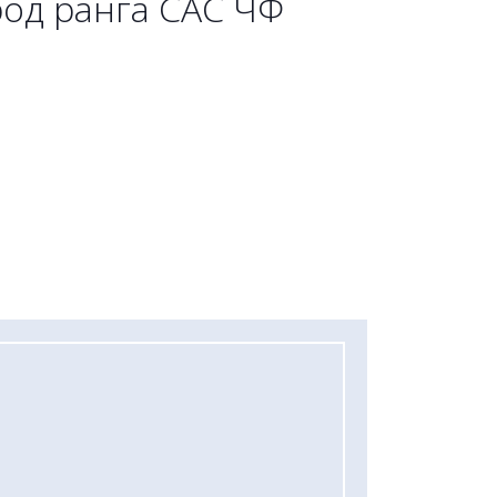
род ранга САС ЧФ