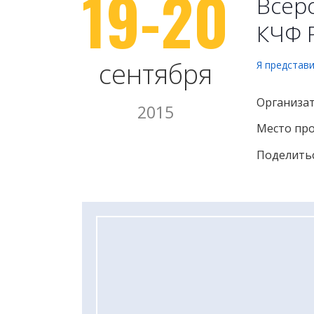
19-20
Всеро
КЧФ 
сентября
Я представ
Организат
2015
Место про
Поделитьс