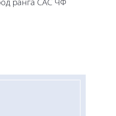
род ранга САС ЧФ