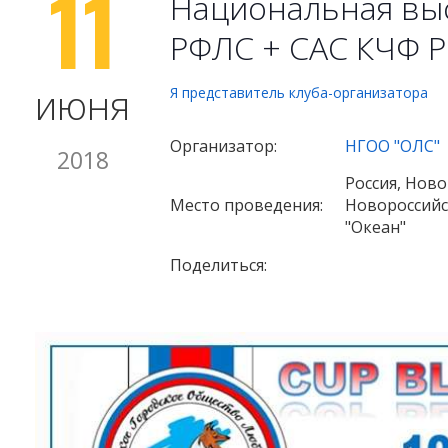
11
Национальная выс
РФЛС + САС КЧФ 
июня
Я представитель клуба-организатора
Организатор:
НГОО "ОЛС"
2018
Россия, Ново
Место проведения:
Новороссийск
"Океан"
Поделиться: