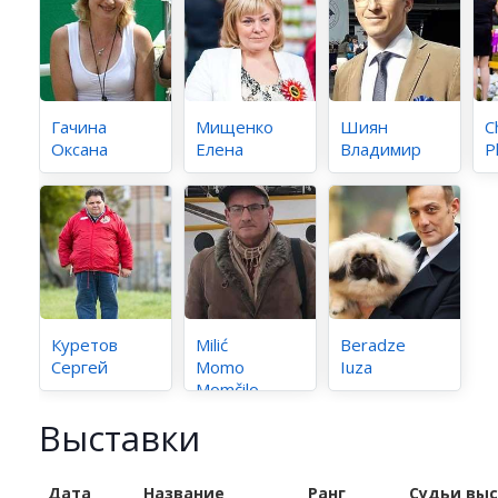
Гачина
Мищенко
Шиян
C
Оксана
Елена
Владимир
P
Куретов
Milić
Beradze
Сергей
Momo
Iuza
Momčilo
Выставки
Дата
Название
Ранг
Судьи вы