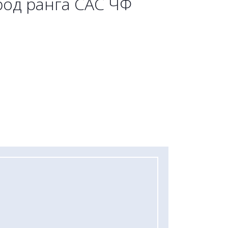
род ранга САС ЧФ