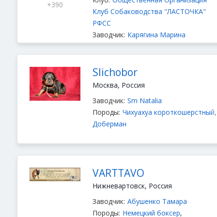
+390
Клуб Собаководства "ЛАСТОЧКА"
РФСС
Заводчик:
Карягина Марина
Породы:
Японский хин
,
Чихуахуа
длинношёрстный
,
Йоркширский
терьер
,
Пекинес
,
Чихуахуа
Slichobor
короткошерстный
Москва, Россия
Заводчик:
Sm Natalia
Породы:
Чихуахуа короткошерстный
,
Доберман
VARTTAVO
Нижневартовск, Россия
Заводчик:
Абушенко Тамара
Породы:
Немецкий боксер
,