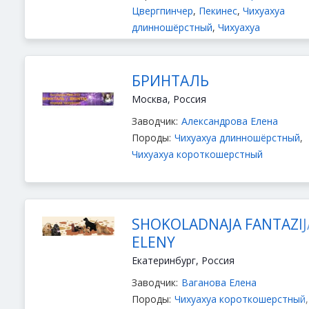
Цвергпинчер
,
Пекинес
,
Чихуахуа
длинношёрстный
,
Чихуахуа
короткошерстный
,
Лабрадор ретрив
БРИНТАЛЬ
Москва, Россия
Заводчик:
Александрова Елена
Породы:
Чихуахуа длинношёрстный
,
Чихуахуа короткошерстный
SHOKOLADNAJA FANTAZIJ
ELENY
Екатеринбург, Россия
Заводчик:
Ваганова Елена
Породы:
Чихуахуа короткошерстный
,