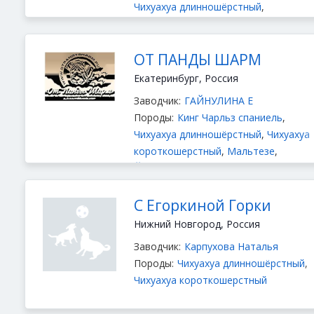
Чихуахуа длинношёрстный
,
Американский кокер спаниель
,
Йоркширский терьер
ОТ ПАНДЫ ШАРМ
Екатеринбург, Россия
Заводчик:
ГАЙНУЛИНА Е
Породы:
Кинг Чарльз спаниель
,
Чихуахуа длинношёрстный
,
Чихуахуа
короткошерстный
,
Мальтезе
,
Йоркширский терьер
,
Шар пей
,
Немецкий Шпиц Той (Померанский)
,
Бивер терьер
С Егоркиной Горки
Нижний Новгород, Россия
Заводчик:
Карпухова Наталья
Породы:
Чихуахуа длинношёрстный
,
Чихуахуа короткошерстный