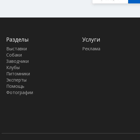
оранжевый, серый и другие окрасы
,
Немецкий шпиц малый белый
,
Цвергпинчер
,
Немецкая овчарка
,
Дж
Рассел терьер
,
Мопс
,
Гриффон Буле
,
Континентальный той спаниель -
Разделы
Услуги
Папийон
,
Чихуахуа короткошерстный
Выставки
Реклама
Чихуахуа длинношёрстный
,
Собаки
Итальянский кане корсо
,
Босерон
,
Заводчики
Такса миниатюрная длинношерстная
Клубы
Питомники
Эксперты
Помощь
Фотографии