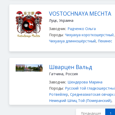
VOSTOCHNAYA MECHTA
Луцк, Украина
Заводчик:
Радченко Ольга
Породы:
Чихуахуа короткошерстный
,
Чихуахуа длинношёрстный
,
Пекинес
Шварцен Вальд
Гатчина, Россия
Заводчик:
Шендерова Марина
Породы:
Русский той гладкошерстны
Ротвейлер
,
Среднеазиатская овчарк
Немецкий Шпиц Той (Померанский)
,
Немецкий шпиц малый коричневый,
черный
,
Немецкий шпиц малый
Предыдущая
1