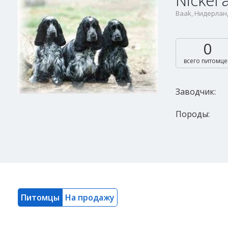
Nickel
Baak, Нидерла
0
всего питомце
Заводчик:
Породы:
Питомцы
На продажу