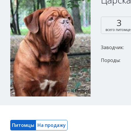
Царска
3
всего питомце
Заводчик:
Породы:
Питомцы
На продажу