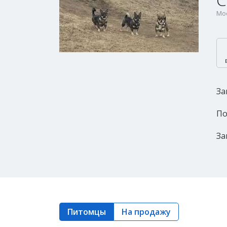
С
Мос
За
По
За
Питомцы
На продажу