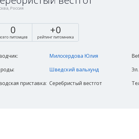
еребристый вестгот
ква, Россия
0
+0
всего питомцев
рейтинг питомника
водчик:
Милосердова Юлия
Ве
роды:
Шведский вальхунд
Эл.
водская приставка:
Серебристый вестгот
Те