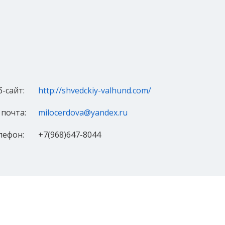
б-сайт:
http://shvedckiy-valhund.com/
 почта:
milocerdova@yandex.ru
лефон:
+7(968)647-8044