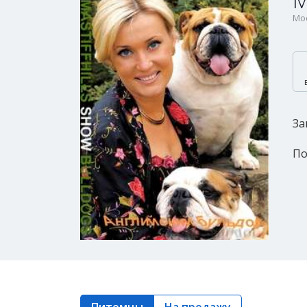
M
Мос
За
По
Питомцы
На продажу