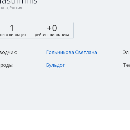
astiffhills
ква, Россия
1
+0
всего питомцев
рейтинг питомника
водчик:
Гольникова Светлана
Эл.
роды:
Бульдог
Те