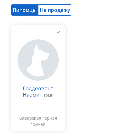
Питомцы
На продажу
Годдессхант
Наоми
Наоми
Баварская горная
гончая