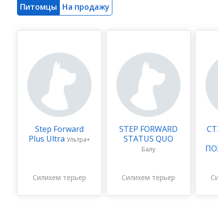
Питомцы
На продажу
Step Forward
STEP FORWARD
СТ
Plus Ultra
STATUS QUO
Ультра+
ПО
Балу
Силихем терьер
Силихем терьер
С