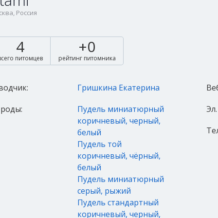
tami
ква, Россия
4
+0
всего питомцев
рейтинг питомника
водчик:
Гришкина Екатерина
Ве
роды:
Пудель миниатюрный
Эл.
коричневый, черный,
Те
белый
Пудель той
коричневый, чёрный,
белый
Пудель миниатюрный
серый, рыжий
Пудель стандартный
коричневый, черный,