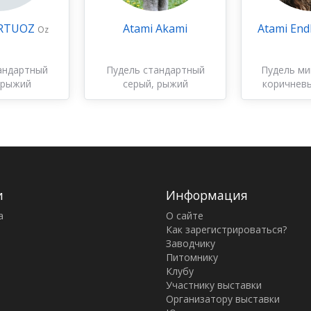
IRTUOZ
Atami Akami
Atami End
Oz
андартный
Пудель стандартный
Пудель м
 рыжий
серый, рыжий
коричневы
бе
и
Информация
а
О сайте
Как зарегистрироваться?
Заводчику
Питомнику
Клубу
Участнику выставки
Организатору выставки