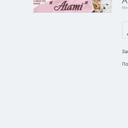
A
Мос
За
По