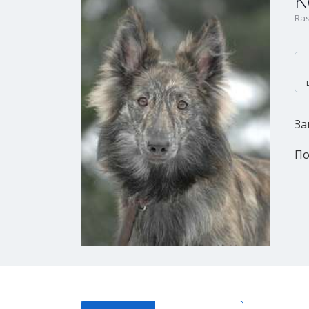
K
Ra
За
По