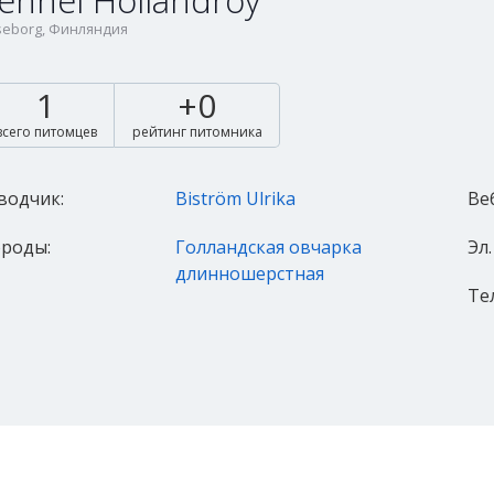
ennel Hollandroy
seborg, Финляндия
1
+0
всего питомцев
рейтинг питомника
водчик:
Biström Ulrika
Ве
роды:
Голландская овчарка
Эл.
длинношерстная
Те