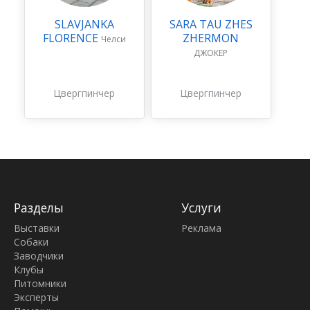
SLAVJANKA
SARA TAU ZHES
FLORENCE
ZHERMON
Челси
ДЖОКЕР
Цвергпинчер
Цвергпинчер
Разделы
Услуги
Выставки
Реклама
Собаки
Заводчики
Клубы
Питомники
Эксперты