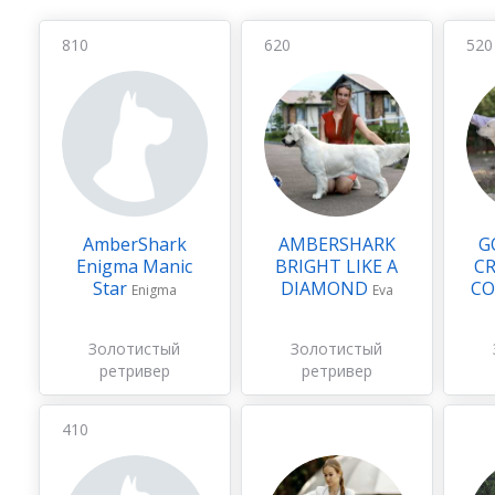
810
620
520
AmberShark
AMBERSHARK
G
Enigma Manic
BRIGHT LIKE A
C
Star
DIAMOND
CO
Enigma
Eva
Золотистый
Золотистый
ретривер
ретривер
410