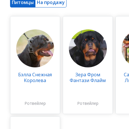
Питомцы
На продажу
Бэлла Снежная
Зера Фром
Са
Королева
Фантази Флайм
Л
Ротвейлер
Ротвейлер