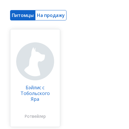
Питомцы
На продажу
Бэйлис с
Тобольского
Яра
Ротвейлер