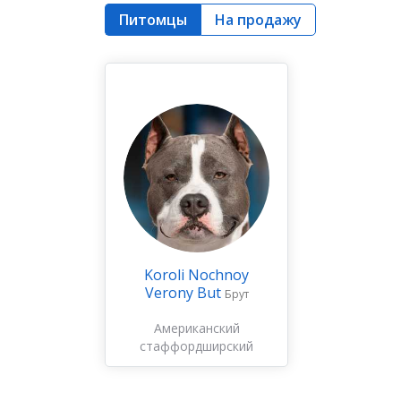
Питомцы
На продажу
Koroli Nochnoy
Verony But
Брут
Американский
стаффордширский
терьер