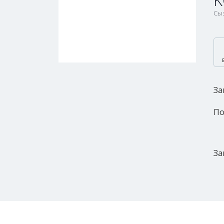
K
Сыз
За
По
За