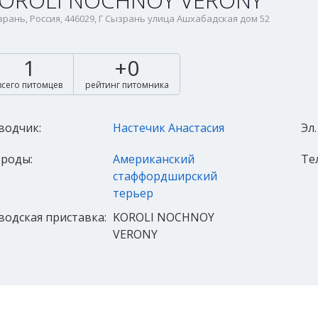
OROLI NOCHNOY VERONY
рань, Россия, 446029, Г Сызрань улица Ашхабадская дом 52
1
+0
всего питомцев
рейтинг питомника
водчик:
Настечик Анастасия
Эл.
роды:
Американский
Те
стаффордширский
терьер
водская приставка:
KOROLI NOCHNOY
VERONY