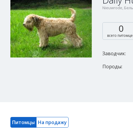
Daily H
Nieuwrode, Бел
0
всего питомце
Заводчик:
Породы:
Питомцы
На продажу