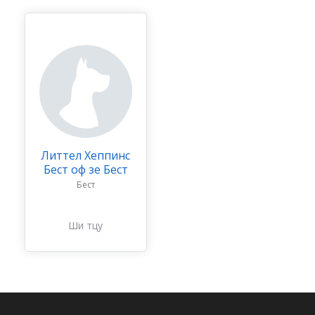
Литтел Хеппинс
Бест оф зе Бест
Бест
Ши тцу