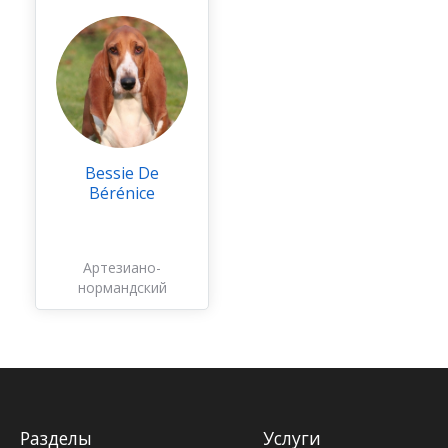
Bessie De
Bérénice
Артезиано-
нормандский
бассет
Разделы
Услуги