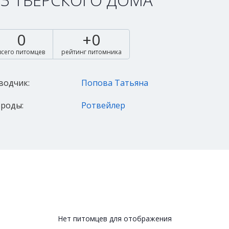
З ТВЕРСКОГО ДОМА
0
+0
всего питомцев
рейтинг питомника
водчик:
Попова Татьяна
роды:
Ротвейлер
Нет питомцев для отображения