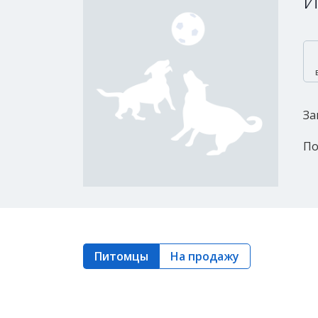
И
За
По
Питомцы
На продажу