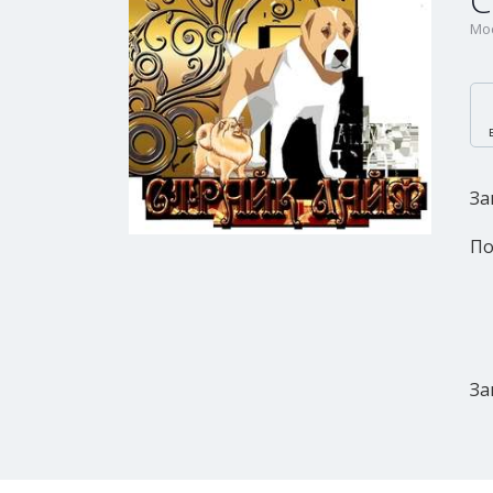
С
Мос
За
По
За