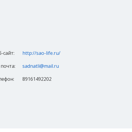
б-сайт:
http://sao-life.ru/
 почта:
sadnatli@mail.ru
лефон:
89161492202