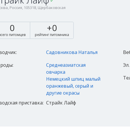
трайк Лайф
ква, Россия, 105318, Щербаковская
0
+0
всего питомцев
рейтинг питомника
водчик:
Садовникова Наталья
Ве
роды:
Среднеазиатская
Эл.
овчарка
Те
Немецкий шпиц малый
оранжевый, серый и
другие окрасы
водская приставка:
Страйк Лайф