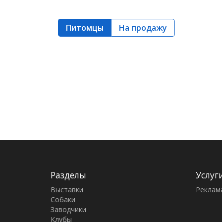
Питомцы
На продажу
Разделы
Услуг
Выставки
Реклам
Собаки
Заводчики
Клубы