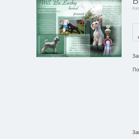
В
Каз
За
По
За