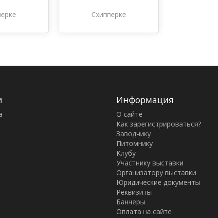
перке
Схипперке
и
Информация
а
О сайте
Как зарегистрироваться?
Заводчику
Питомнику
Клубу
Участнику выставки
Организатору выставки
Юридические документы
Реквизиты
Баннеры
Оплата на сайте