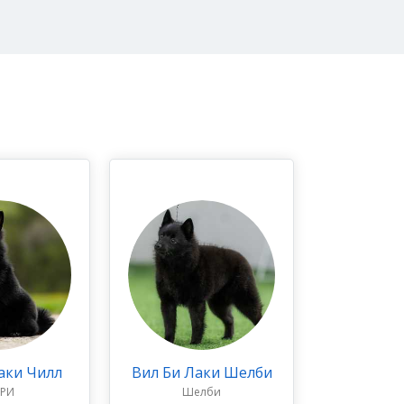
аки Чилл
Вил Би Лаки Шелби
РРИ
Шелби