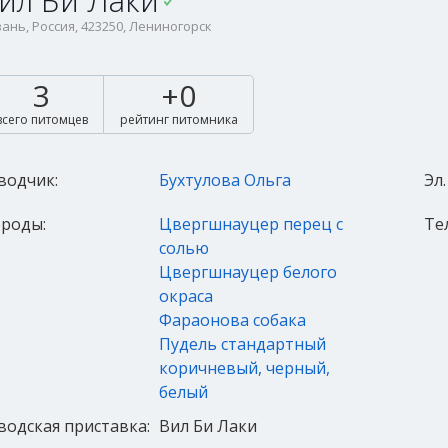
ил Би Лаки
ань, Россия, 423250, Лениногорск
3
+0
всего питомцев
рейтинг питомника
водчик:
Бухтулова Ольга
Эл.
роды:
Цвергшнауцер перец с
Те
солью
Цвергшнауцер белого
окраса
Фараонова собака
Пудель стандартный
коричневый, черный,
белый
водская приставка:
Вил Би Лаки