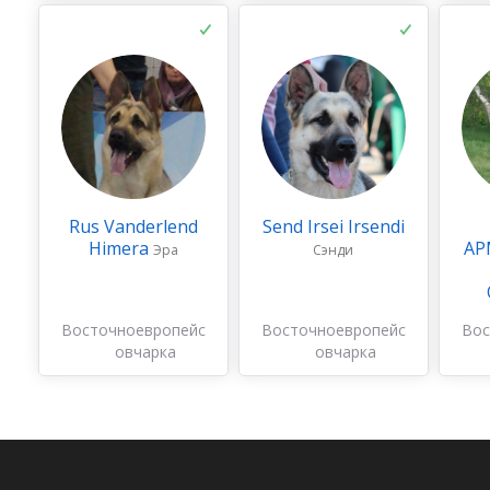
Rus Vanderlend
Send Irsei Irsendi
Himera
АР
Эра
Сэнди
Восточноевропейская
Восточноевропейская
Вос
овчарка
овчарка