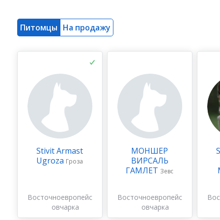
Питомцы
На продажу
Stivit Armast
МОНШЕР
S
Ugroza
ВИРСАЛЬ
Гроза
ГАМЛЕТ
Зевс
Восточноевропейская
Восточноевропейская
Вос
овчарка
овчарка