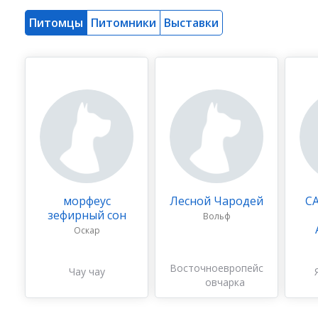
Питомцы
Питомники
Выставки
морфеус
Лесной Чародей
С
зефирный сон
Вольф
Оскар
Восточноевропейская
Чау чау
овчарка