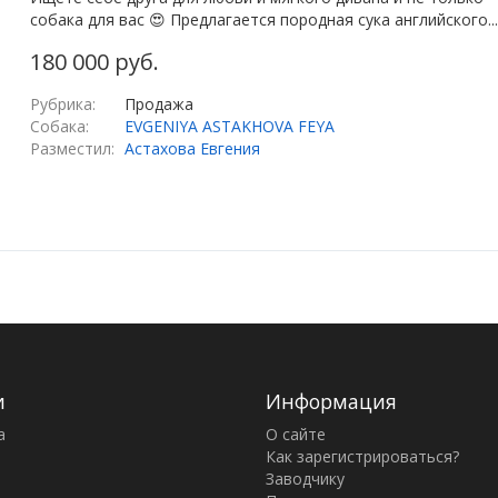
собака для вас 😍 Предлагается породная сука английского...
180 000 руб.
Рубрика:
Продажа
Собака:
EVGENIYA ASTAKHOVA FEYA
Разместил:
Астахова Евгения
и
Информация
а
О сайте
Как зарегистрироваться?
Заводчику