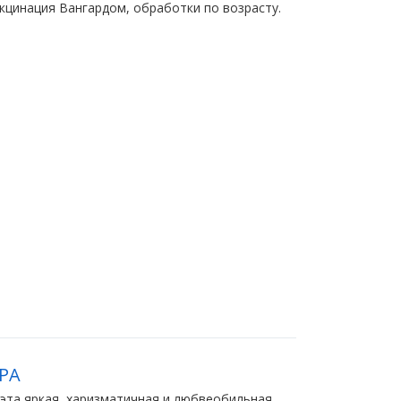
кцинация Вангардом, обработки по возрасту.
РА
- эта яркая, харизматичная и любвеобильная