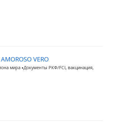
к AMOROSO VERO
мпиона мира ▪️Документы РКФ/FCI, вакцинация,