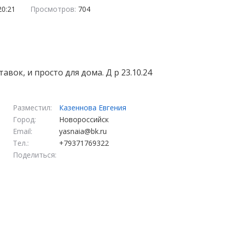
20:21
Просмотров:
704
вок, и просто для дома. Д р 23.10.24
Разместил:
Казеннова Евгения
Город:
Новороссийск
Email:
yasnaia@bk.ru
Тел.:
+79371769322
Поделиться: