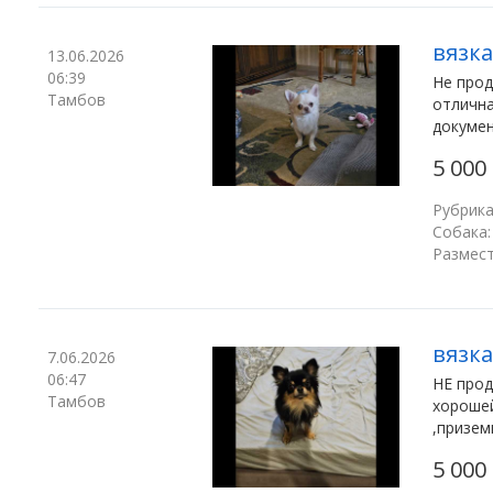
вязка
13.06.2026
06:39
Не прод
Тамбов
отлична
докумен
5 000
Рубрика
Собака:
Размест
вязка
7.06.2026
06:47
НЕ прод
Тамбов
хopошей
,пpизeм
5 000