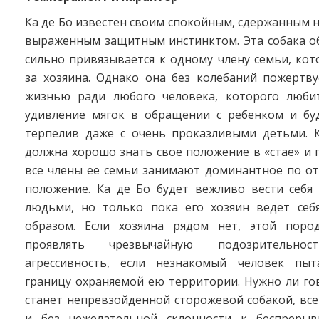
Ка де Бо известен своим спокойным, сдержанным 
выраженным защитным инстинктом. Эта собака о
сильно привязывается к одному члену семьи, кот
за хозяина. Однако она без колебаний пожертву
жизнью ради любого человека, которого люби
удивление мягок в обращении с ребенком и бу
терпелив даже с очень проказливыми детьми. К
должна хорошо знать свое положение в «стае» и 
все члены ее семьи занимают доминантное по о
положение. Ка де Бо будет вежливо вести себя
людьми, но только пока его хозяин ведет се
образом. Если хозяина рядом нет, этой поро
проявлять чрезвычайную подозрительн
агрессивность, если незнакомый человек пыт
границу охраняемой ею территории. Нужно ли го
станет непревзойденной сторожевой собакой, вс
и без нежелательной склонности к беспрерыв