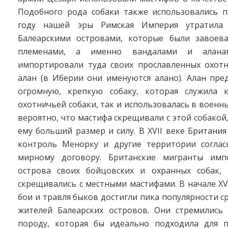
Подобного рода собаки также использовались п
году нашей эры Римская Империя утратила
Балеарскими островами, которые были завоев
племенами, а именно вандалами и аланам
импортировали туда своих прославленных охотн
алан (в Иберии они именуются алано). Алан пре
огромную, крепкую собаку, которая служила 
охотничьей собаки, так и использовалась в военны
вероятно, что мастифа скрещивали с этой собакой
ему больший размер и силу. В XVII веке Британия
контроль Менорку и другие территории соглас
мирному договору. Британские мигранты имп
острова своих бойцовских и охранных собак,
скрещивались с местными мастифами. В начале XVI
бои и травля быков достигли пика популярности с
жителей Балеарских островов. Они стремились
породу, которая бы идеально подходила для 