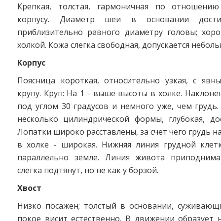
Крепкая, толстая, гармоничная по отношению
корпусу. Диаметр шеи в основании достиг
приблизительно равного диаметру головы; хоро
холкой. Кожа слегка свободная, допускается небол
Корпус
Поясница короткая, относительно узкая, с яв
крупу. Круп: На 1 - выше высоты в холке. Наклоне
под углом 30 градусов и немного уже, чем грудь.
несколько цилиндрической формы, глубокая, дос
Лопатки широко расставлены, за счет чего грудь н
в холке - широкая. Нижняя линия грудной клет
параллельно земле. Линия живота приподнима
слегка подтянут, но не как у борзой.
Хвост
Низко посажен; толстый в основании, суживающи
покое висит естественно. В движении образует 